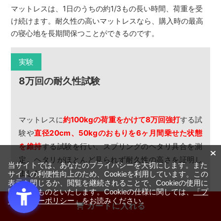
マットレスは、1日のうちの約1/3もの長い時間、荷重を受
け続けます。耐久性の高いマットレスなら、購入時の最高
の寝心地を長期間保つことができるのです。
実験
8万回の耐久性試験
マットレスに
約100kgの荷重をかけて8万回強打
する試
験や
直径20cm、50kgのおもりを6ヶ月間乗せた状態
を維持
する試験を行い、スプリングのヘタリ具合を測
定。ヘタリがほとんど見られず耐久性の高さを証明し
当サイトでは、あなたのプライバシーを大切にします。また
ました。
サイトの利便性向上のため、Cookieを利用しています。この
表示を閉じるか、閲覧を継続されることで、Cookieの使用に
同意するものといたします。Cookieの仕様に関しては、
「プ
ライバシーポリシー」
をお読みください。
カートに入れる