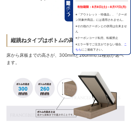
期間限定クーポン
有効期限：8月8日(土)～8月17日(月)
※「アウトレット・特価品」、「クーポ
ン対象外商品」には適用されません。
※その他のクーポンとの併用は出来ませ
ん
※クーポンコード転売、転載禁止
縦跳ねタイプはボトムの高さが選べます
※エラー等でご注文ができない場合、
こ
ちら
にご連絡下さい。
床から床板までの高さが、300mmと260mmの2種類が選べ
ます。