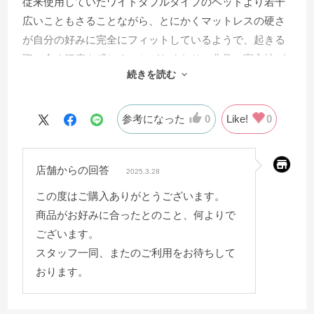
従来使用していたワイドダブルタイプのベッドより若干
広いこともさることながら、とにかくマットレスの硬さ
が自分の好みに完全にフィットしているようで、起きる
際に全く腰痛を感じることがなくなり、非常に寝心地が
続きを読む
良く満足しています。硬めのマットレスを選択して正解
でした。
参考になった
0
Like!
0
店舗からの回答
2025.3.28
この度はご購入ありがとうございます。
商品がお好みに合ったとのこと、何よりで
ございます。
スタッフ一同、またのご利用をお待ちして
おります。