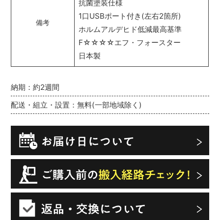
抗菌塗装仕様
1口USBポート付き(左右2箇所)
備考
ホルムアルデヒド低減最高基準
F☆☆☆☆エフ・フォースター
日本製
納期：約2週間
配送・組立・設置：無料(一部地域除く)