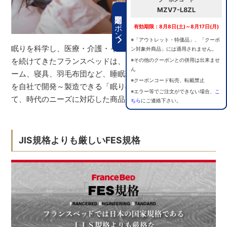
MZV7-L8ZL
期間限定クーポン
有効期限：8月8日(土)～8月17日(月)
※「アウトレット・特価品」、「クーポ
眠りを科学し、医療・介護・インテリアの分野で研究開発
ン対象外商品」には適用されません。
を続けてきたフランスベッドは、マットレス、ベッドフレ
※その他のクーポンとの併用は出来ませ
ん
ーム、寝具、羽毛布団など、睡眠環境をつくる全ての商品
※クーポンコード転売、転載禁止
を自社で開発～製造できる「眠りの総合メーカー」とし
※エラー等でご注文ができない場合、
こ
て、時代のニーズに対応した商品をつくり続けています。
ちら
にご連絡下さい。
JIS規格よりも厳しいFES規格