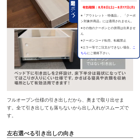
期間限定クーポン
有効期限：8月8日(土)～8月17日(月)
※「アウトレット・特価品」、「クーポ
ン対象外商品」には適用されません。
※その他のクーポンとの併用は出来ませ
ん
※クーポンコード転売、転載禁止
※エラー等でご注文ができない場合、
こ
ちら
にご連絡下さい。
フルオープン仕様の引き出しだから、奥まで取り出せま
す。全て引き出しても落ちないから出し入れがスムーズで
す。
左右選べる引き出しの向き