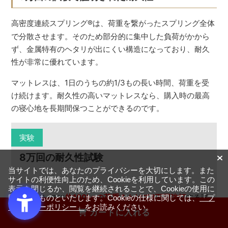
高密度連続スプリング
®
は、荷重を繋がったスプリング全体
で分散させます。そのため部分的に集中した負荷がかから
ず、金属特有のヘタリが出にくい構造になっており、耐久
性が非常に優れています。
マットレスは、1日のうちの約1/3もの長い時間、荷重を受
け続けます。耐久性の高いマットレスなら、購入時の最高
の寝心地を長期間保つことができるのです。
実験
8万回の耐久性試験
当サイトでは、あなたのプライバシーを大切にします。また
サイトの利便性向上のため、Cookieを利用しています。この
表示を閉じるか、閲覧を継続されることで、Cookieの使用に
マットレスに
約100kgの荷重をかけて8万回強打
する試
同意するものといたします。Cookieの仕様に関しては、
「プ
ライバシーポリシー」
をお読みください。
験や
直径20cm、50kgのおもりを6ヶ月間乗せた状態
カートに入れる
を維持
する試験を行い、スプリングのヘタリ具合を測