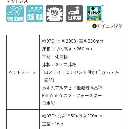
マットレス
アイコン説明
幅970×長さ2008×高さ830mm
床板までの高さ：260mm
主材：化粧板
床板：スノコ床板
1口スライドコンセント付き(向かって左
ベッドフレーム
1箇所)
ホルムアルデヒド低減最高基準
F☆☆☆☆エフ・フォースター
日本製
幅970×長さ1950×厚さ200mm
重量：16kg