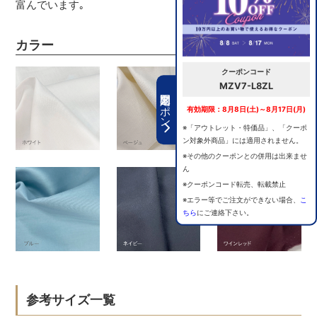
富んでいます｡
カラー
クーポンコード
MZV7-L8ZL
期間限定クーポン
有効期限：8月8日(土)～8月17日(月)
※「アウトレット・特価品」、「クーポ
ン対象外商品」には適用されません。
※その他のクーポンとの併用は出来ませ
ん
※クーポンコード転売、転載禁止
※エラー等でご注文ができない場合、
こ
ちら
にご連絡下さい。
参考サイズ一覧