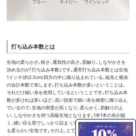
打ち込み本数とは
生地の柔らかさ､軽さ､通気性の良さ､肌触り､しなやかさを
決めるのが｢打ち込み本数｣です｡通常打ち込み本数とは生地
1インチ(約2.5cm)四方の中に織り込まれている､縦糸と横糸
の合計本数で表します｡打ち込み本数が多いということは､
それだけ細い糸を使用しているということです｡打ち込み本
数が多ければ多いほど､高い技術で細い糸を緻密に織り込ん
でいるので､生地の密度が高くなり､柔らかく､肌触りのよ
い､しなやかさを持つ高級生地となります｡1本1本の糸が細
く､縫い目も密でしっかり詰まっているので､肌触りがとて
も柔らかい生地です｡その上､とても軽くて非常に耐久性に