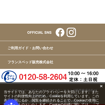
OFFICIAL SNS
ご利用ガイド・お問い合わせ
フランスベッド販売株式会社
このホームページのコンテンツはフランスベッド販売株式会社が
当サイトでは、あなたのプライバシーを大切にします。また
サイトの利便性向上のため、Cookieを利用しています。この
有する著作権により保護されています。
表示を閉じるか、閲覧を継続されることで、Cookieの使用に
すべての文章、画像、動画などを、私的利用の範囲を超えて、許
同意するものといたします。Cookieの仕様に関しては、
「プ