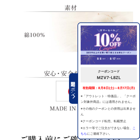
クーポンコード
MZV7-L8ZL
期間限定クーポン
有効期限：8月8日(土)～8月17日(月)
※「アウトレット・特価品」、「クーポ
ン対象外商品」には適用されません。
※その他のクーポンとの併用は出来ませ
ん
※クーポンコード転売、転載禁止
※エラー等でご注文ができない場合、
こ
ちら
にご連絡下さい。