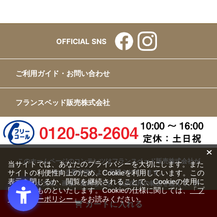
OFFICIAL SNS
ご利用ガイド・お問い合わせ
フランスベッド販売株式会社
このホームページのコンテンツはフランスベッド販売株式会社が
当サイトでは、あなたのプライバシーを大切にします。また
サイトの利便性向上のため、Cookieを利用しています。この
有する著作権により保護されています。
表示を閉じるか、閲覧を継続されることで、Cookieの使用に
すべての文章、画像、動画などを、私的利用の範囲を超えて、許
同意するものといたします。Cookieの仕様に関しては、
「プ
可なく複製、改変、転載することは禁じられています。
ライバシーポリシー」
をお読みください。
カートに入れる
Copyright(c) FRANCEBED Sales Co., ltd. All Rights Reserved.