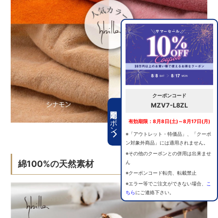
クーポンコード
MZV7-L8ZL
期間限定クーポン
有効期限：8月8日(土)～8月17日(月)
※「アウトレット・特価品」、「クーポ
ン対象外商品」には適用されません。
※その他のクーポンとの併用は出来ませ
綿100%の天然素材
ん
※クーポンコード転売、転載禁止
※エラー等でご注文ができない場合、
こ
ちら
にご連絡下さい。