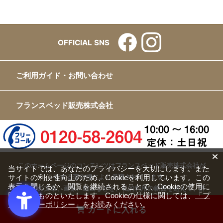
OFFICIAL SNS
ご利用ガイド・お問い合わせ
フランスベッド販売株式会社
このホームページのコンテンツはフランスベッド販売株式会社が
当サイトでは、あなたのプライバシーを大切にします。また
サイトの利便性向上のため、Cookieを利用しています。この
有する著作権により保護されています。
表示を閉じるか、閲覧を継続されることで、Cookieの使用に
すべての文章、画像、動画などを、私的利用の範囲を超えて、許
同意するものといたします。Cookieの仕様に関しては、
「プ
可なく複製、改変、転載することは禁じられています。
ライバシーポリシー」
をお読みください。
カートに入れる
Copyright(c) FRANCEBED Sales Co., ltd. All Rights Reserved.