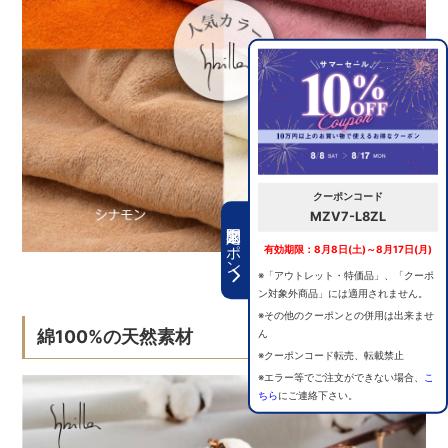
クーポンコード
MZV7-L8ZL
期間限定クーポン
有効期限：8月8日(土)～8月17日(月)
※「アウトレット・特価品」、「クーポ
ン対象外商品」には適用されません。
※その他のクーポンとの併用は出来ませ
綿100%の天然素材
ん
※クーポンコード転売、転載禁止
※エラー等でご注文ができない場合、
こ
ちら
にご連絡下さい。