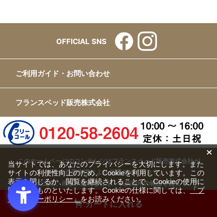
OFFICIAL SNS
ご利用ガイド・お問い合わせ
フランスベッド販売株式会社
このホームページのコンテンツはフランスベッド販売株式会社が
当サイトでは、あなたのプライバシーを大切にします。また
サイトの利便性向上のため、Cookieを利用しています。この
有する著作権により保護されています。
表示を閉じるか、閲覧を継続されることで、Cookieの使用に
すべての文章、画像、動画などを、私的利用の範囲を超えて、許
同意するものといたします。Cookieの仕様に関しては、
「プ
可なく複製、改変、転載することは禁じられています。
ライバシーポリシー」
をお読みください。
カートに入れる
Copyright(c) FRANCEBED Sales Co., ltd. All Rights Reserved.