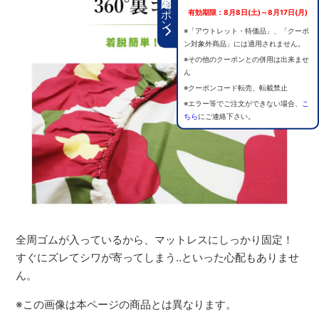
期間限定クーポン
有効期限：8月8日(土)～8月17日(月)
※「アウトレット・特価品」、「クーポ
ン対象外商品」には適用されません。
※その他のクーポンとの併用は出来ませ
ん
※クーポンコード転売、転載禁止
※エラー等でご注文ができない場合、
こ
ちら
にご連絡下さい。
全周ゴムが入っているから、マットレスにしっかり固定！
すぐにズレてシワが寄ってしまう..といった心配もありませ
ん。
※この画像は本ページの商品とは異なります。