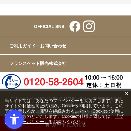
OFFICIAL SNS
ご利用ガイド・お問い合わせ
フランスベッド販売株式会社
このホームページのコンテンツはフランスベッド販売株式会社が
当サイトでは、あなたのプライバシーを大切にします。また
サイトの利便性向上のため、Cookieを利用しています。この
有する著作権により保護されています。
表示を閉じるか、閲覧を継続されることで、Cookieの使用に
すべての文章、画像、動画などを、私的利用の範囲を超えて、許
同意するものといたします。Cookieの仕様に関しては、
「プ
可なく複製、改変、転載することは禁じられています。
ライバシーポリシー」
をお読みください。
カートに入れる
Copyright(c) FRANCEBED Sales Co., ltd. All Rights Reserved.