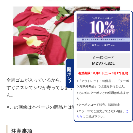
クーポンコード
MZV7-L8ZL
期間限定クーポン
有効期限：8月8日(土)～8月17日(月)
全周ゴムが入っているから、マットレスにしっかり固定！
※「アウトレット・特価品」、「クーポ
ン対象外商品」には適用されません。
すぐにズレてシワが寄ってしまう..といった心配もありませ
※その他のクーポンとの併用は出来ませ
ん。
ん
※クーポンコード転売、転載禁止
※この画像は本ページの商品とは異なります。
※エラー等でご注文ができない場合、
こ
ちら
にご連絡下さい。
注意事項