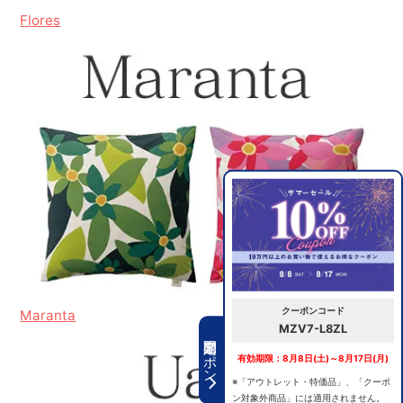
Flores
クーポンコード
Maranta
MZV7-L8ZL
期間限定クーポン
有効期限：8月8日(土)～8月17日(月)
※「アウトレット・特価品」、「クーポ
ン対象外商品」には適用されません。