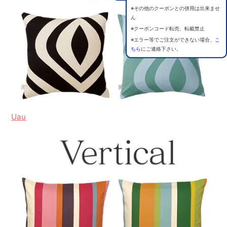
※その他のクーポンとの併用は出来ませ
ん
※クーポンコード転売、転載禁止
※エラー等でご注文ができない場合、
こ
ちら
にご連絡下さい。
Uau