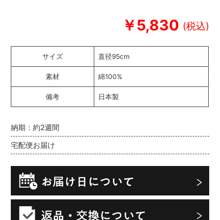
￥5,830
サイズ
直径95cm
素材
綿100%
備考
日本製
納期：約2週間
宅配便お届け