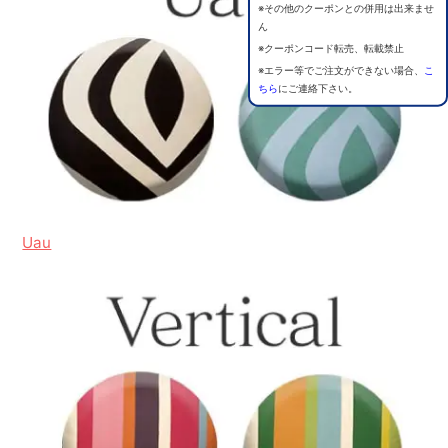
※その他のクーポンとの併用は出来ませ
ん
※クーポンコード転売、転載禁止
※エラー等でご注文ができない場合、
こ
ちら
にご連絡下さい。
Uau