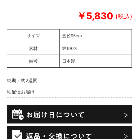
￥5,830
サイズ
直径95cm
素材
綿100%
備考
日本製
納期：約2週間
宅配便お届け