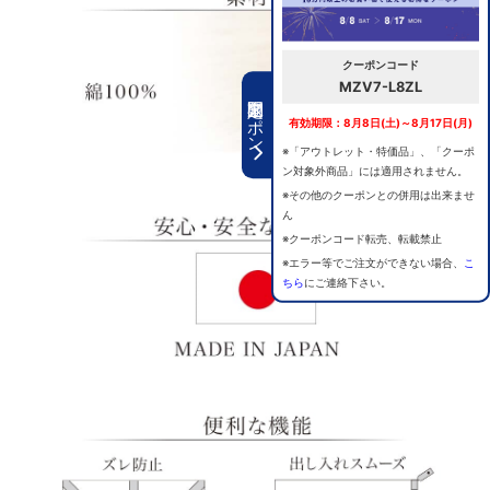
クーポンコード
MZV7-L8ZL
期間限定クーポン
有効期限：8月8日(土)～8月17日(月)
※「アウトレット・特価品」、「クーポ
ン対象外商品」には適用されません。
※その他のクーポンとの併用は出来ませ
ん
※クーポンコード転売、転載禁止
※エラー等でご注文ができない場合、
こ
ちら
にご連絡下さい。