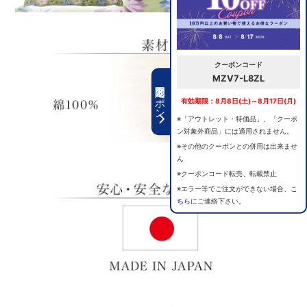
クーポンコード
MZV7-L8ZL
期間限定クーポン
有効期限：8月8日(土)～8月17日(月)
※「アウトレット・特価品」、「クーポ
ン対象外商品」には適用されません。
※その他のクーポンとの併用は出来ませ
ん
※クーポンコード転売、転載禁止
※エラー等でご注文ができない場合、
こ
ちら
にご連絡下さい。