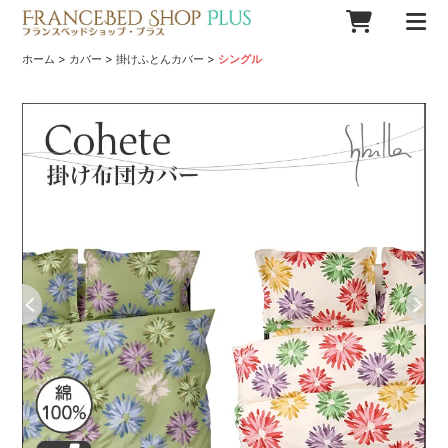
>
>
>
ホーム
カバー
掛けふとんカバー
シングル