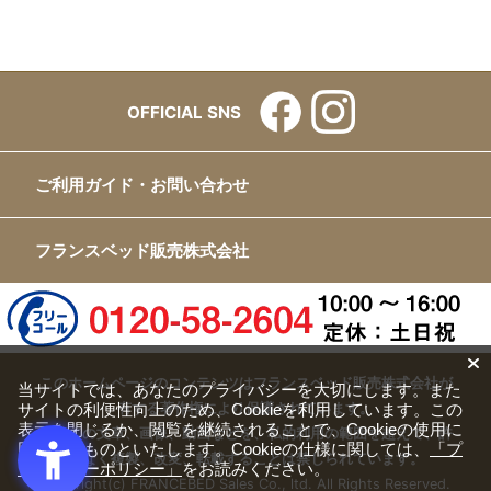
OFFICIAL SNS
ご利用ガイド・お問い合わせ
フランスベッド販売株式会社
このホームページのコンテンツはフランスベッド販売株式会社が
当サイトでは、あなたのプライバシーを大切にします。また
サイトの利便性向上のため、Cookieを利用しています。この
有する著作権により保護されています。
表示を閉じるか、閲覧を継続されることで、Cookieの使用に
すべての文章、画像、動画などを、私的利用の範囲を超えて、許
同意するものといたします。Cookieの仕様に関しては、
「プ
可なく複製、改変、転載することは禁じられています。
ライバシーポリシー」
をお読みください。
Copyright(c) FRANCEBED Sales Co., ltd. All Rights Reserved.