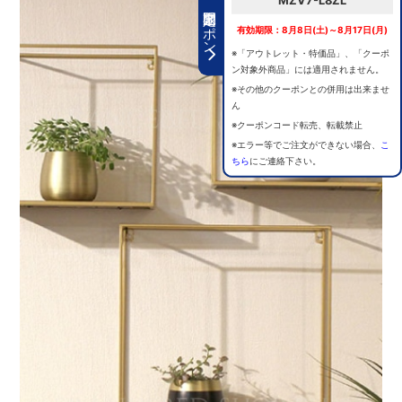
MZV7-L8ZL
期間限定クーポン
有効期限：8月8日(土)～8月17日(月)
※「アウトレット・特価品」、「クーポ
ン対象外商品」には適用されません。
※その他のクーポンとの併用は出来ませ
ん
※クーポンコード転売、転載禁止
※エラー等でご注文ができない場合、
こ
ちら
にご連絡下さい。