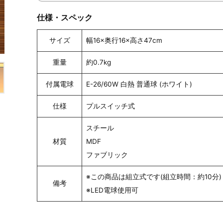
仕様・スペック
サイズ
幅16×奥行16×高さ47cm
重量
約0.7kg
付属電球
E-26/60W 白熱 普通球 (ホワイト)
仕様
プルスイッチ式
スチール
材質
MDF
ファブリック
※この商品は組立式です(組立時間：約10分)
備考
※LED電球使用可