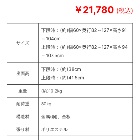
￥21,780
下段時：(約)幅60×奥行82～127×高さ91
～104cm
サイズ
上段時：(約)幅60×奥行82～127×高さ94
～107.5cm
下段時：(約)38cm
座面高
上段時：(約)41.5cm
重量
(約)10.2kg
耐荷重
80kg
構造材
金属(鋼)、合板
張り材
ポリエステル