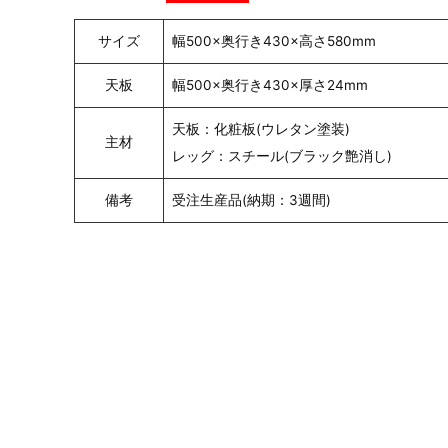
サイズ
幅500×奥行き430×高さ580mm
天板
幅500×奥行き430×厚さ24mm
天板：化粧板(ウレタン塗装)
主材
レッグ：スチール(ブラック艶消し)
備考
受注生産品(納期：3週間)