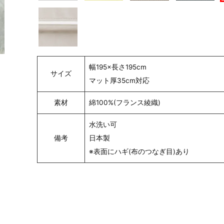
幅195×長さ195cm
サイズ
マット厚35cm対応
素材
綿100%(フランス綾織)
水洗い可
備考
日本製
※表面にハギ(布のつなぎ目)あり