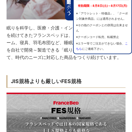
期間限定クーポン
有効期限：8月8日(土)～8月17日(月)
※「アウトレット・特価品」、「クーポ
ン対象外商品」には適用されません。
※その他のクーポンとの併用は出来ませ
眠りを科学し、医療・介護・インテリアの分野で研究開発
ん
を続けてきたフランスベッドは、マットレス、ベッドフレ
※クーポンコード転売、転載禁止
ーム、寝具、羽毛布団など、睡眠環境をつくる全ての商品
※エラー等でご注文ができない場合、
こ
ちら
にご連絡下さい。
を自社で開発～製造できる「眠りの総合メーカー」とし
て、時代のニーズに対応した商品をつくり続けています。
JIS規格よりも厳しいFES規格