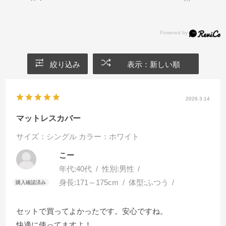
絞り込み
表示：新しい順
2026.3.14
マットレスカバー
サイズ：シングル
カラー：ホワイト
こー
年代:
40代
性別:
男性
身長:
171～175cm
体型:
ふつう
セットで買ってよかったです。安心ですね。
快適に使ってますよ！