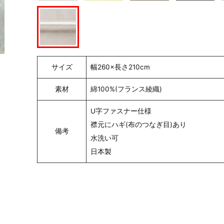
サイズ
幅260×長さ210cm
素材
綿100%(フランス綾織)
U字ファスナー仕様
襟元にハギ(布のつなぎ目)あり
備考
水洗い可
日本製