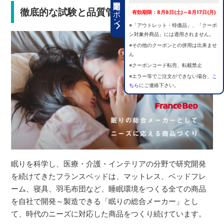
期間限定クーポン
徹底的な試験と品質管理で安心の選択
有効期限：8月8日(土)～8月17日(月)
※「アウトレット・特価品」、「クーポ
ン対象外商品」には適用されません。
※その他のクーポンとの併用は出来ませ
ん
※クーポンコード転売、転載禁止
※エラー等でご注文ができない場合、
こ
ちら
にご連絡下さい。
眠りを科学し、医療・介護・インテリアの分野で研究開発
を続けてきたフランスベッドは、マットレス、ベッドフレ
ーム、寝具、羽毛布団など、睡眠環境をつくる全ての商品
を自社で開発～製造できる「眠りの総合メーカー」とし
て、時代のニーズに対応した商品をつくり続けています。