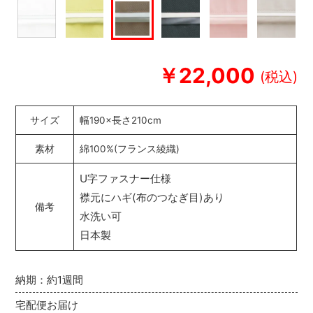
￥22,000
サイズ
幅190×長さ210cm
素材
綿100%(フランス綾織)
U字ファスナー仕様
襟元にハギ(布のつなぎ目)あり
備考
水洗い可
日本製
納期：約1週間
宅配便お届け