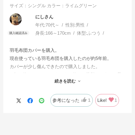
サイズ：シングル
カラー：ライムグリーン
にしさん
年代:
70代～
性別:
男性
身長:
166～170cm
体型:
ふつう
羽毛布団カバーを購入。
現在使っている羽毛布団を購入したのが約5年前。
カバーが少し傷んできたので購入しました。
(5年も使っているのにまだまだ使える状態というのも驚
続きを読む
異的です)
フリーダイヤルへ問い合わせすると、web通販サイトを
紹介していただき、その上、懇切丁寧な商品説明をいた
参考になった
1
Like!
1
だき、無事購入。
肌触りも色合いも良く満足。
さすが、老舗のフランスベッドさん、
ありがとうございました‼️