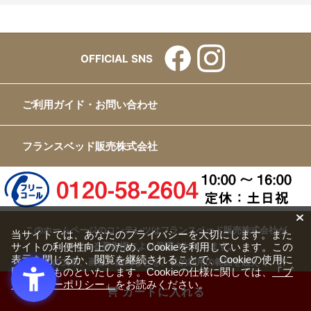
OFFICIAL SNS
ご利用ガイド・お問い合わせ
フランスベッド販売株式会社
このホームページのコンテンツはフランスベッド販売株式会社が
当サイトでは、あなたのプライバシーを大切にします。また
サイトの利便性向上のため、Cookieを利用しています。この
有する著作権により保護されています。
表示を閉じるか、閲覧を継続されることで、Cookieの使用に
すべての文章、画像、動画などを、私的利用の範囲を超えて、許
同意するものといたします。Cookieの仕様に関しては、
「プ
可なく複製、改変、転載することは禁じられています。
ライバシーポリシー」
をお読みください。
カートに入れる
Copyright(c) FRANCEBED Sales Co., ltd. All Rights Reserved.