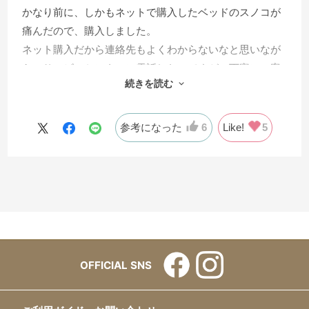
かなり前に、しかもネットで購入したベッドのスノコが
痛んだので、購入しました。
ネット購入だから連絡先もよくわからないなと思いなが
ら、サービスセンターに電話したのですが、丁寧にご案
続きを読む
内いただき、最終的に、スノコもネットで購入できまし
た。わかりやすいサイトでした。
参考になった
6
Like!
5
OFFICIAL SNS