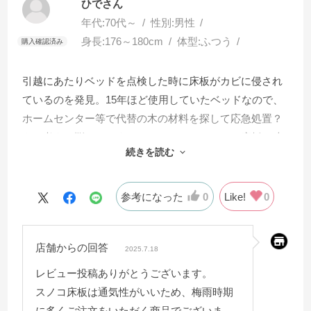
ひでさん
年代:
70代～
性別:
男性
身長:
176～180cm
体型:
ふつう
引越にあたりベッドを点検した時に床板がカビに侵され
ているのを発見。15年ほど使用していたベッドなので、
ホームセンター等で代替の木の材料を探して応急処置？
をと考えて悩んでいましたところ、スノコでの床板、寸
続きを読む
法もピッタリのものが御社のホームページにあるのを見
つけて、喜んで購入しました。スノコに変わり材質もよ
り適切な木材となり大変満足しています。コスパも良い
参考になった
0
Like!
0
と思います。
店舗からの回答
2025.7.18
レビュー投稿ありがとうございます。
スノコ床板は通気性がいいため、梅雨時期
に多くご注文をいただく商品でございま