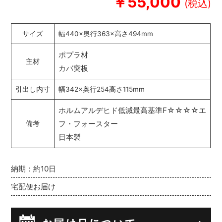
￥55,000
サイズ
幅440×奥行363×高さ494mm
ポプラ材
主材
カバ突板
引出し内寸
幅342×奥行254高さ115mm
ホルムアルデヒド低減最高基準F☆☆☆☆エ
フ・フォースター
備考
日本製
納期：約10日
宅配便お届け