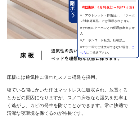
期間限定クーポン
有効期限：8月8日(土)～8月17日(月)
※「アウトレット・特価品」、「クーポ
ン対象外商品」には適用されません。
※その他のクーポンとの併用は出来ませ
ん
※クーポンコード転売、転載禁止
※エラー等でご注文ができない場合、
こ
ちら
にご連絡下さい。
床板には通気性に優れたスノコ構造を採用。
寝ている間にかいた汗はマットレスに吸収され、放置する
とカビの原因になりますが、スノコ床板なら湿気を効率よ
く逃がし、カビの発生を防ぐことができます。常に快適で
清潔な寝環境を保てるのが特長です。