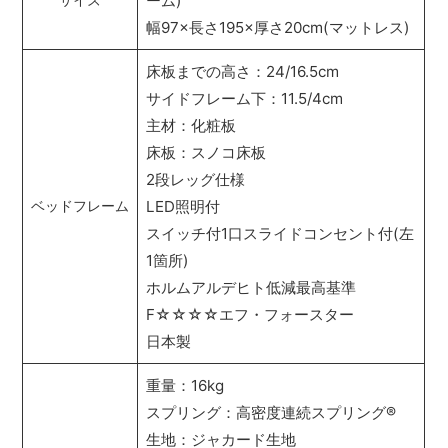
ーム)
サイズ
幅97×長さ195×厚さ20cm(マットレス)
床板までの高さ：24/16.5cm
サイドフレーム下：11.5/4cm
主材：化粧板
床板：スノコ床板
2段レッグ仕様
LED照明付
ベッドフレーム
スイッチ付1口スライドコンセント付(左
1箇所)
ホルムアルデヒト低減最高基準
F☆☆☆☆エフ・フォースター
日本製
重量：16kg
スプリング：高密度連続スプリング
®
生地：ジャカード生地