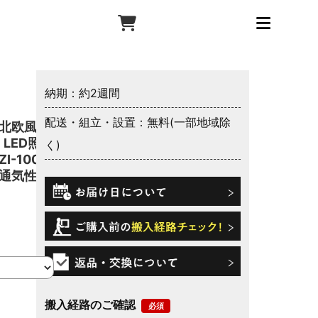
納期：約2週間
配送・組立・設置：無料(一部地域除
北欧風 ベ
 LED照明
く)
-100」
通気性 厚
搬入経路のご確認