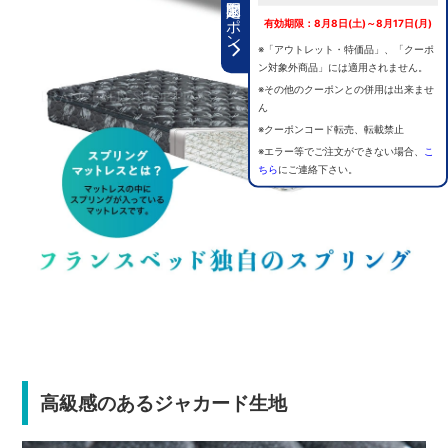
期間限定クーポン
有効期限：8月8日(土)～8月17日(月)
※「アウトレット・特価品」、「クーポ
ン対象外商品」には適用されません。
※その他のクーポンとの併用は出来ませ
ん
※クーポンコード転売、転載禁止
※エラー等でご注文ができない場合、
こ
ちら
にご連絡下さい。
高級感のあるジャカード生地