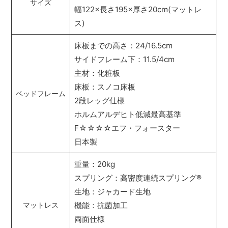
サイズ
幅122×長さ195×厚さ20cm(マットレ
ス)
床板までの高さ：24/16.5cm
サイドフレーム下：11.5/4cm
主材：化粧板
床板：スノコ床板
ベッドフレーム
2段レッグ仕様
ホルムアルデヒト低減最高基準
F☆☆☆☆エフ・フォースター
日本製
重量：20kg
スプリング：高密度連続スプリング
®
生地：ジャカード生地
機能：抗菌加工
マットレス
両面仕様