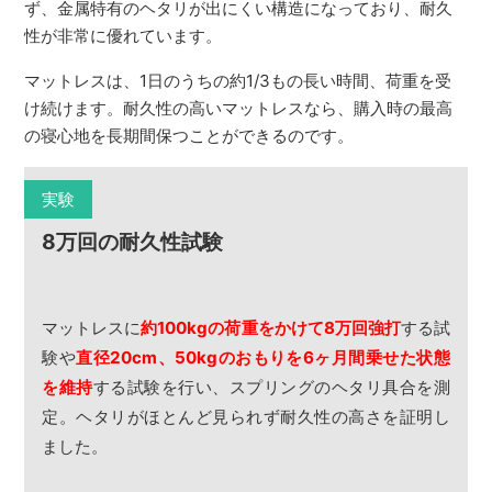
ず、金属特有のヘタリが出にくい構造になっており、耐久
性が非常に優れています。
マットレスは、1日のうちの約1/3もの長い時間、荷重を受
け続けます。耐久性の高いマットレスなら、購入時の最高
の寝心地を長期間保つことができるのです。
実験
8万回の耐久性試験
マットレスに
約100kgの荷重をかけて8万回強打
する試
験や
直径20cm、50kgのおもりを6ヶ月間乗せた状態
を維持
する試験を行い、スプリングのヘタリ具合を測
定。ヘタリがほとんど見られず耐久性の高さを証明し
ました。