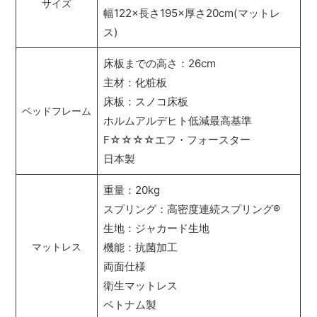
サイズ
幅122×長さ195×厚さ20cm(マットレ
ス)
床板までの高さ：26cm
主材：化粧板
床板：スノコ床板
ベッドフレーム
ホルムアルデヒト低減最高基準
F☆☆☆☆エフ・フォースター
日本製
重量：20kg
スプリング：高密度連続スプリング
®
生地：ジャカード生地
機能：抗菌加工
マットレス
両面仕様
衛生マットレス
ベトナム製