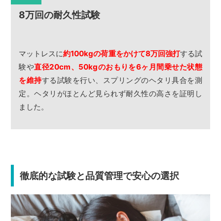
8万回の耐久性試験
マットレスに
約100kgの荷重をかけて8万回強打
する試
験や
直径20cm、50kgのおもりを6ヶ月間乗せた状態
を維持
する試験を行い、スプリングのヘタリ具合を測
定。ヘタリがほとんど見られず耐久性の高さを証明し
ました。
徹底的な試験と品質管理で安心の選択