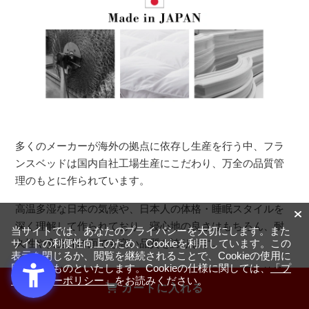
多くのメーカーが海外の拠点に依存し生産を行う中、フラ
ンスベッドは国内自社工場生産にこだわり、万全の品質管
理のもとに作られています。
高温多湿な日本の気候や、日本人の体格・睡眠スタイルを
深く理解して作られており、寝心地の良さはもちろん、耐
当サイトでは、あなたのプライバシーを大切にします。また
久性や安全性の面でも高い品質を誇ります。
サイトの利便性向上のため、Cookieを利用しています。この
表示を閉じるか、閲覧を継続されることで、Cookieの使用に
同意するものといたします。Cookieの仕様に関しては、
「プ
また、国内生産ならではの丁寧なものづくりが、長く快適
ライバシーポリシー」
をお読みください。
カートに入れる
に使える信頼のマットレスを実現しています。