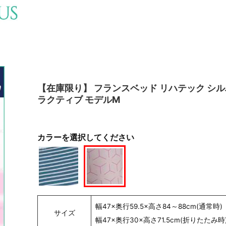
【在庫限り】 フランスベッド リハテック シ
ラクティブ モデルM
カラーを選択してください
幅47×奥行59.5×高さ84～88cm(通常時)
サイズ
幅47×奥行30×高さ71.5cm(折りたたみ時