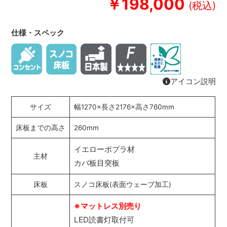
￥198,000
仕様・スペック
アイコン説明
サイズ
幅1270×長さ2176×高さ760mm
床板までの高さ
260mm
イエローポプラ材
主材
カバ板目突板
床板
スノコ床板(表面ウェーブ加工)
※マットレス別売り
LED読書灯取付可