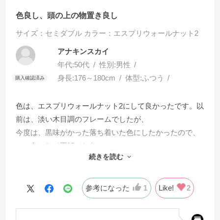
色良し、頭の上の物置き良し
サイズ：セミダブル
カラー：エスプリウォールナット2
アナキンスカイ
年代:
50代
性別:
男性
身長:
176～180cm
体型:
ふつう
色は、エスプリウォールナット2にして良かったです。以
前は、淡い木目調のフレームでしたが、
今度は、黒味がかった落ち着いた色にしたかったので、
この色にして正解でした。
続きを読む
頭の上の物置くスペースは色々置けて便利です。（スマ
ホ、目覚まし時計、ナイトガード、蚊取り
参考になった
1
Like!
2
ノーマット）