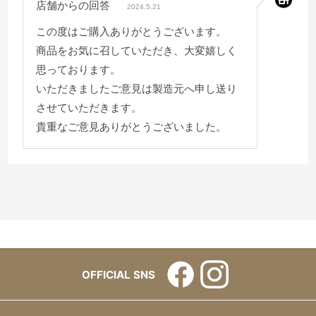
店舗からの回答
少し難点が、マットレスがエアウィーヴマットレスなん
2024.5.21
ですが、すのこの板がツルツルしていて
この度はご購入ありがとうございます。
マットレスが滑って少し動いてしまうのが、難点です。
商品をお気に召していただき、大変嬉しく
思っております。
いただきましたご意見は製造元へ申し送り
させていただきます。
貴重なご意見ありがとうございました。
OFFICIAL SNS