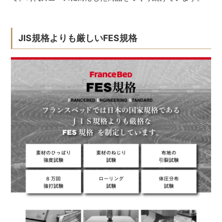
JIS規格よりも厳しいFES規格