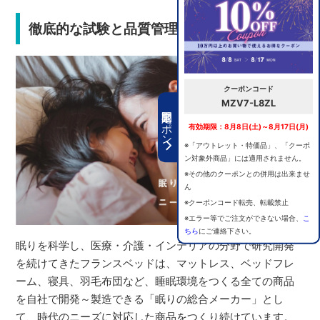
徹底的な試験と品質管理で安心の選択
クーポンコード
MZV7-L8ZL
期間限定クーポン
有効期限：8月8日(土)～8月17日(月)
※「アウトレット・特価品」、「クーポ
ン対象外商品」には適用されません。
※その他のクーポンとの併用は出来ませ
ん
※クーポンコード転売、転載禁止
※エラー等でご注文ができない場合、
こ
ちら
にご連絡下さい。
眠りを科学し、医療・介護・インテリアの分野で研究開発
を続けてきたフランスベッドは、マットレス、ベッドフレ
ーム、寝具、羽毛布団など、睡眠環境をつくる全ての商品
を自社で開発～製造できる「眠りの総合メーカー」とし
て、時代のニーズに対応した商品をつくり続けています。