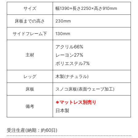
サイズ
幅1390×長さ2250×高さ910mm
床板までの高さ
230mm
サイドフレーム下
130mm
アクリル66%
レーヨン27%
主材
ポリエステル7%
レッグ
木製(ナチュラル)
床板
スノコ床板(表面ウェーブ加工)
※マットレス別売り
備考
日本製
受注生産(納期：約60日)