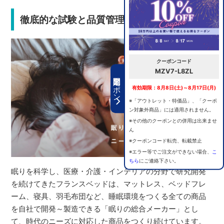
徹底的な試験と品質管理で安心の選択
クーポンコード
MZV7-L8ZL
期間限定クーポン
有効期限：8月8日(土)～8月17日(月)
※「アウトレット・特価品」、「クーポ
ン対象外商品」には適用されません。
※その他のクーポンとの併用は出来ませ
ん
※クーポンコード転売、転載禁止
※エラー等でご注文ができない場合、
こ
ちら
にご連絡下さい。
眠りを科学し、医療・介護・インテリアの分野で研究開発
を続けてきたフランスベッドは、マットレス、ベッドフレ
ーム、寝具、羽毛布団など、睡眠環境をつくる全ての商品
を自社で開発～製造できる「眠りの総合メーカー」とし
て、時代のニーズに対応した商品をつくり続けています。