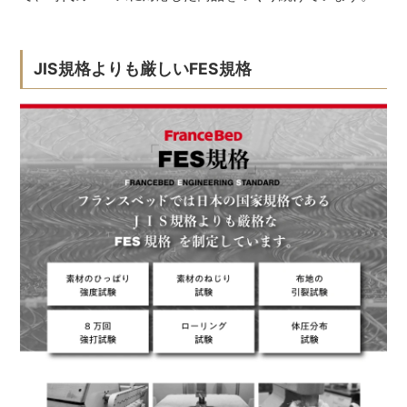
JIS規格よりも厳しいFES規格