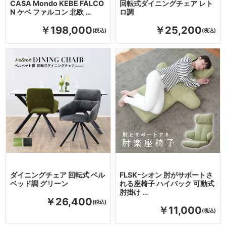
CASA Mondo KEBE FALCO
回転式ダイニングチェア レト
N ケベ ファルコン 北欧 …
ロ調
￥198,000
￥25,200
ダイニングチェア 回転式 ベル
FLSKｰシオン 肘がサポートさ
ベッド調 グリーン
れる座椅子 ハイバック 可動式
肘掛け …
￥26,400
￥11,000