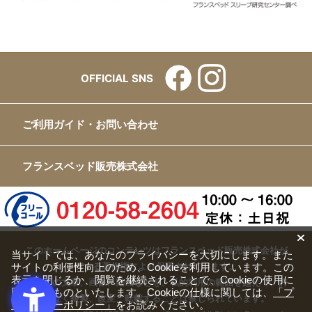
OFFICIAL SNS
ご利用ガイド・お問い合わせ
フランスベッド販売株式会社
このホームページのコンテンツはフランスベッド販売株式会社が
当サイトでは、あなたのプライバシーを大切にします。また
サイトの利便性向上のため、Cookieを利用しています。この
有する著作権により保護されています。
表示を閉じるか、閲覧を継続されることで、Cookieの使用に
すべての文章、画像、動画などを、私的利用の範囲を超えて、許
同意するものといたします。Cookieの仕様に関しては、
「プ
可なく複製、改変、転載することは禁じられています。
ライバシーポリシー」
をお読みください。