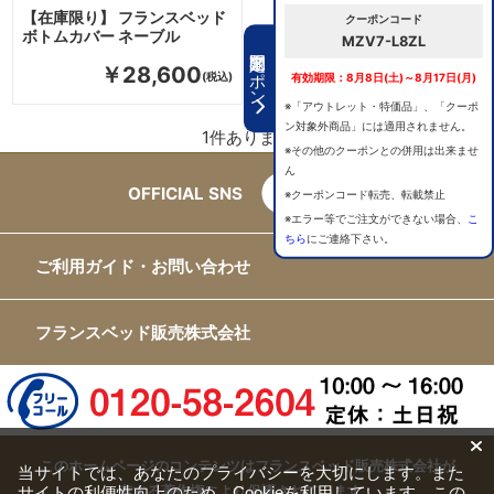
【在庫限り】 フランスベッド
クーポンコード
ボトムカバー ネーブル
MZV7-L8ZL
期間限定クーポン
￥28,600
有効期限：8月8日(土)～8月17日(月)
※「アウトレット・特価品」、「クーポ
ン対象外商品」には適用されません。
1
件あります
※その他のクーポンとの併用は出来ませ
ん
OFFICIAL SNS
※クーポンコード転売、転載禁止
※エラー等でご注文ができない場合、
こ
ちら
にご連絡下さい。
ご利用ガイド・お問い合わせ
フランスベッド販売株式会社
このホームページのコンテンツはフランスベッド販売株式会社が
当サイトでは、あなたのプライバシーを大切にします。また
サイトの利便性向上のため、Cookieを利用しています。この
有する著作権により保護されています。