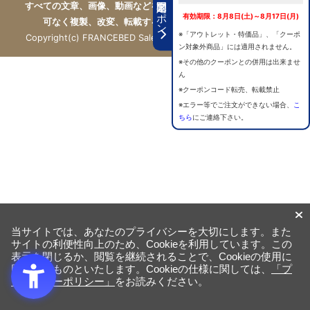
期間限定クーポン
すべての文章、画像、動画などを、私的利用の範囲を超えて、許
有効期限：8月8日(土)～8月17日(月)
可なく複製、改変、転載することは禁じられています。
※「アウトレット・特価品」、「クーポ
Copyright(c) FRANCEBED Sales Co., ltd. All Rights Reserved.
ン対象外商品」には適用されません。
※その他のクーポンとの併用は出来ませ
ん
※クーポンコード転売、転載禁止
※エラー等でご注文ができない場合、
こ
ちら
にご連絡下さい。
当サイトでは、あなたのプライバシーを大切にします。また
サイトの利便性向上のため、Cookieを利用しています。この
表示を閉じるか、閲覧を継続されることで、Cookieの使用に
同意するものといたします。Cookieの仕様に関しては、
「プ
ライバシーポリシー」
をお読みください。