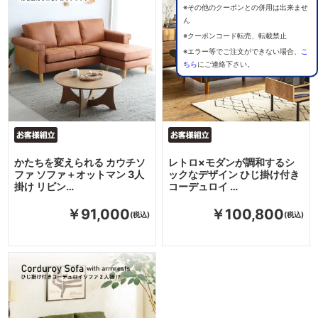
※その他のクーポンとの併用は出来ませ
ん
※クーポンコード転売、転載禁止
※エラー等でご注文ができない場合、
こ
ちら
にご連絡下さい。
かたちを変えられる カウチソ
レトロ×モダンが調和するシ
ファ ソファ＋オットマン 3人
ックなデザイン ひじ掛け付き
掛け リビン…
コーデュロイ …
￥91,000
￥100,800