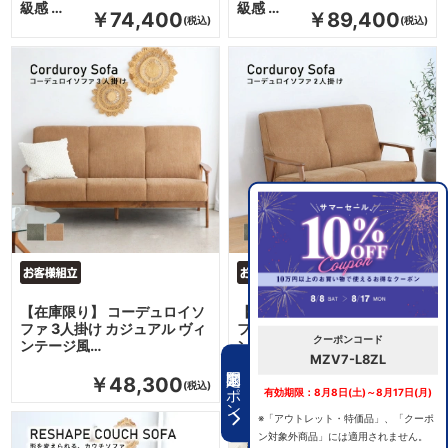
級感 …
級感 …
￥74,400
￥89,400
【在庫限り】 コーデュロイソ
【在庫限り】 コーデュロイソ
ファ 3人掛け カジュアル ヴィ
ファ 2人掛け カジュアル ヴィ
クーポンコード
ンテージ風…
ンテージ風…
MZV7-L8ZL
期間限定クーポン
￥48,300
￥37,500
有効期限：8月8日(土)～8月17日(月)
※「アウトレット・特価品」、「クーポ
ン対象外商品」には適用されません。