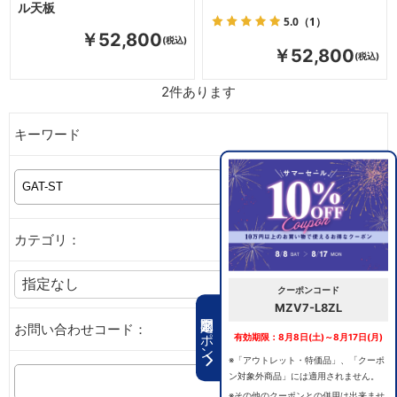
ル天板
5.0
（1）
￥52,800
￥52,800
2
件あります
キーワード
カテゴリ：
クーポンコード
MZV7-L8ZL
期間限定クーポン
お問い合わせコード：
有効期限：8月8日(土)～8月17日(月)
※「アウトレット・特価品」、「クーポ
ン対象外商品」には適用されません。
※その他のクーポンとの併用は出来ませ