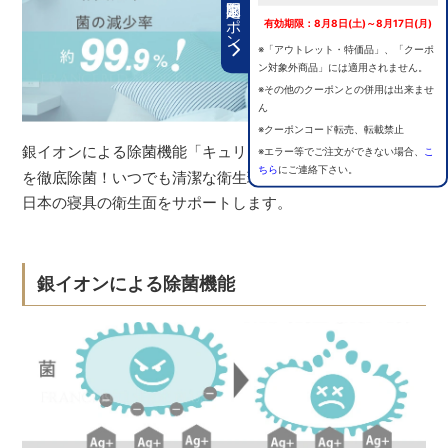
期間限定クーポン
有効期限：8月8日(土)～8月17日(月)
※「アウトレット・特価品」、「クーポ
ン対象外商品」には適用されません。
※その他のクーポンとの併用は出来ませ
ん
※クーポンコード転売、転載禁止
銀イオンによる除菌機能「キュリエス・エージー
®
」で生地
※エラー等でご注文ができない場合、
こ
ちら
にご連絡下さい。
を徹底除菌！いつでも清潔な衛生環境を保ち、高温多湿な
日本の寝具の衛生面をサポートします。
銀イオンによる除菌機能