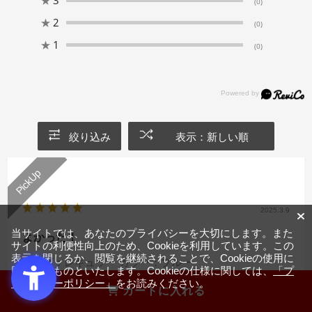
★
3
(0)
★
2
(0)
★
1
(0)
絞り込み
表示：新しい順
2025.3.9
当サイトでは、あなたのプライバシーを大切にします。また
よかった！
サイトの利便性向上のため、Cookieを利用しています。この
表示を閉じるか、閲覧を継続されることで、Cookieの使用に
サイズ：レギュラー
カラー：ブルー
同意するものといたします。Cookieの仕様に関しては、
「プ
ライバシーポリシー」
をお読みください。
カートに入れる
マルゲリータ