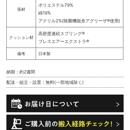
ポリエステル79%
張材
綿19%
アクリル2%(除菌機能糸アグリーザ
®
使用)
高密度連続スプリング
®
クッション材
ブレスエアーエクストラ
®
備考
日本製
納期：約2週間
配送・組立・設置：無料(一部地域除く)