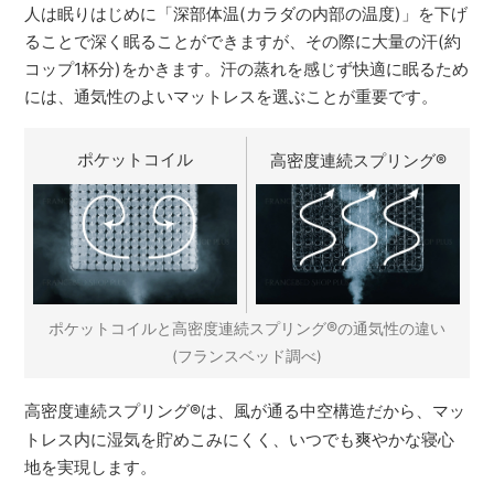
人は眠りはじめに「深部体温(カラダの内部の温度)」を下げ
ることで深く眠ることができますが、その際に大量の汗(約
コップ1杯分)をかきます。汗の蒸れを感じず快適に眠るため
には、通気性のよいマットレスを選ぶことが重要です。
ポケットコイル
高密度連続スプリング
®
®
ポケットコイルと高密度連続スプリング
の通気性の違い
(フランスベッド調べ)
高密度連続スプリング
®
は、風が通る中空構造だから、マッ
トレス内に湿気を貯めこみにくく、いつでも爽やかな寝心
地を実現します。