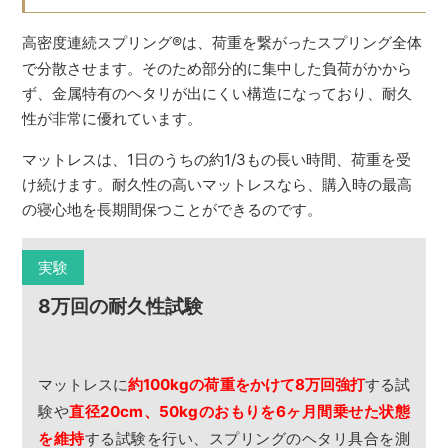
高密度連続スプリング
®
は、荷重を繋がったスプリング全体
で分散させます。そのため部分的に集中した負荷がかから
ず、金属特有のヘタリが出にくい構造になっており、耐久
性が非常に優れています。
マットレスは、1日のうちの約1/3もの長い時間、荷重を受
け続けます。耐久性の高いマットレスなら、購入時の最高
の寝心地を長期間保つことができるのです。
実験
8万回の耐久性試験
マットレスに
約100kgの荷重をかけて8万回強打
する試
験や
直径20cm、50kgのおもりを6ヶ月間乗せた状態
を維持
する試験を行い、スプリングのヘタリ具合を測