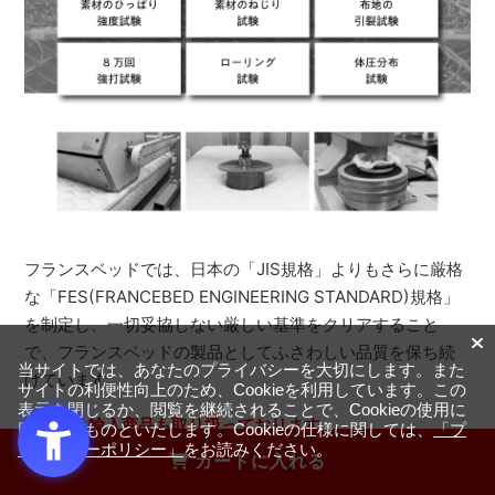
フランスベッドでは、日本の「JIS規格」よりもさらに厳格
な「FES(FRANCEBED ENGINEERING STANDARD)規格」
を制定し、一切妥協しない厳しい基準をクリアすること
で、フランスベッドの製品としてふさわしい品質を保ち続
当サイトでは、あなたのプライバシーを大切にします。また
けています。
サイトの利便性向上のため、Cookieを利用しています。この
表示を閉じるか、閲覧を継続されることで、Cookieの使用に
※一部、輸入商品も取り扱っております。
同意するものといたします。Cookieの仕様に関しては、
「プ
ライバシーポリシー」
をお読みください。
カートに入れる