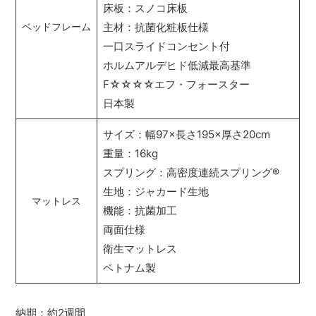
床板：スノコ床板
主材：抗菌化粧板仕様
ベッドフレーム
一口スライドコンセント付
ホルムアルデヒド低減最高基準
F☆☆☆☆エフ・フォースター
日本製
サイズ：幅97×長さ195×厚さ20cm
重量：16kg
スプリング：高密度連続スプリング
®
生地：ジャカード生地
マットレス
機能：抗菌加工
両面仕様
衛生マットレス
ベトナム製
納期：約2週間