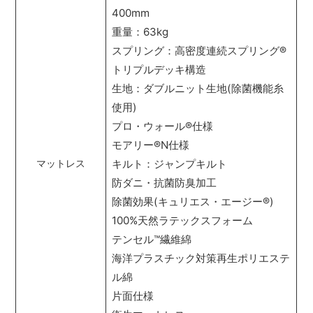
400mm
重量：63kg
スプリング：高密度連続スプリング
®
トリプルデッキ構造
生地：ダブルニット生地(除菌機能糸
使用)
プロ・ウォール
®
仕様
モアリー
®
N仕様
キルト：ジャンプキルト
マットレス
防ダニ・抗菌防臭加工
除菌効果(キュリエス・エージー
®
)
100%天然ラテックスフォーム
テンセル
™
繊維綿
海洋プラスチック対策再生ポリエステ
ル綿
片面仕様