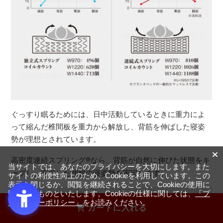
ぐっすり眠るためには、日中活動しているときに重力によ
って縮んだ椎間板を重力から解放し、背筋を伸ばした寝姿
勢が理想とされています。
高密度連続スプリング
®
なら、背筋が自然に伸びた状態をキ
当サイトでは、あなたのプライバシーを大切にします。また
ープし、安定した理想の寝姿勢を実現します。
サイトの利便性向上のため、Cookieを利用しています。この
表示を閉じるか、閲覧を継続されることで、Cookieの使用に
同意するものといたします。Cookieの仕様に関しては、
「プ
豆知識
ライバシーポリシー」
をお読みください。
カートに入れる
自然な寝返りが快眠につながる大切なポイ