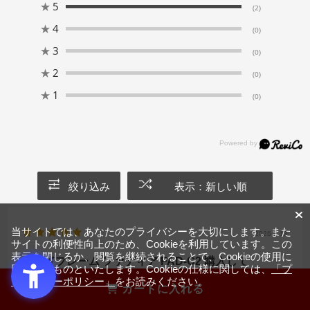
★
5
(2)
★
4
(0)
★
3
(0)
★
2
(0)
★
1
(0)
絞り込み
表示：新しい順
当サイトでは、あなたのプライバシーを大切にします。また
2026.3.13
サイトの利便性向上のため、Cookieを利用しています。この
表示を閉じるか、閲覧を継続されることで、Cookieの使用に
ベッドフレーム ファディア FAD-C2 購入して
同意するものといたします。Cookieの仕様に関しては、
「プ
ライバシーポリシー」
をお読みください。
サイズ：シングル
カラー：グレー
カートに入れる