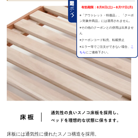
期間限定クーポン
有効期限：8月8日(土)～8月17日(月)
※「アウトレット・特価品」、「クーポ
ン対象外商品」には適用されません。
※その他のクーポンとの併用は出来ませ
ん
※クーポンコード転売、転載禁止
※エラー等でご注文ができない場合、
こ
ちら
にご連絡下さい。
床板には通気性に優れたスノコ構造を採用。