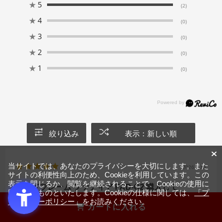
★
5
(2)
★
4
(0)
★
3
(0)
★
2
(0)
★
1
(0)
絞り込み
表示：新しい順
当サイトでは、あなたのプライバシーを大切にします。また
2026.3.13
サイトの利便性向上のため、Cookieを利用しています。この
表示を閉じるか、閲覧を継続されることで、Cookieの使用に
ベッドフレーム ファディア FAD-C2 購入して
同意するものといたします。Cookieの仕様に関しては、
「プ
ライバシーポリシー」
をお読みください。
サイズ：シングル
カラー：グレー
カートに入れる