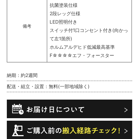
抗菌塗装仕様
2段レッグ仕様
LED照明付き
備考
スイッチ付1口コンセント付き(向かっ
て左1箇所)
ホルムアルデヒド低減最高基準
F☆☆☆☆エフ・フォースター
納期：約2週間
配送・組立・設置：無料(一部地域除く)