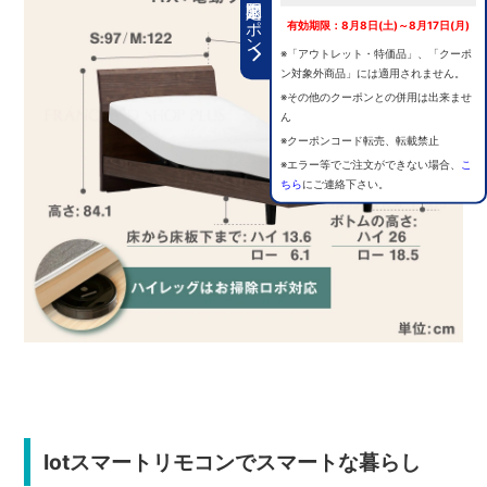
期間限定クーポン
有効期限：8月8日(土)～8月17日(月)
※「アウトレット・特価品」、「クーポ
ン対象外商品」には適用されません。
※その他のクーポンとの併用は出来ませ
ん
※クーポンコード転売、転載禁止
※エラー等でご注文ができない場合、
こ
ちら
にご連絡下さい。
Iotスマートリモコンでスマートな暮らし