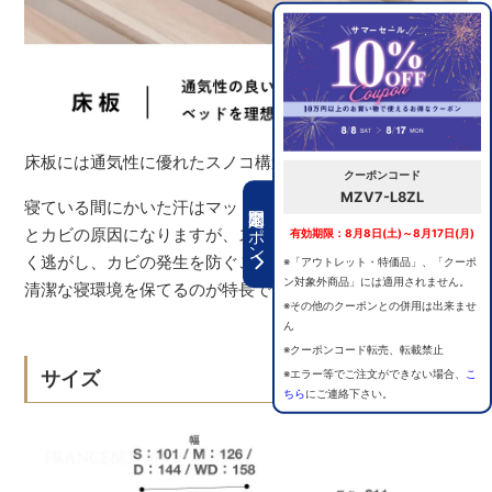
床板には通気性に優れたスノコ構造を採用。
クーポンコード
MZV7-L8ZL
寝ている間にかいた汗はマットレスに吸収され、放置する
期間限定クーポン
とカビの原因になりますが、スノコ床板なら湿気を効率よ
有効期限：8月8日(土)～8月17日(月)
く逃がし、カビの発生を防ぐことができます。常に快適で
※「アウトレット・特価品」、「クーポ
ン対象外商品」には適用されません。
清潔な寝環境を保てるのが特長です。
※その他のクーポンとの併用は出来ませ
ん
※クーポンコード転売、転載禁止
※エラー等でご注文ができない場合、
こ
サイズ
ちら
にご連絡下さい。