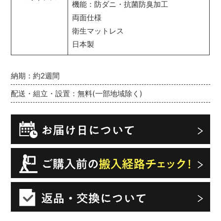
機能：防ダニ・抗菌防臭加工
両面仕様
衛生マットレス
日本製
納期：約2週間
配送・組立・設置：無料(一部地域除く)